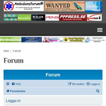
Hoppa till huvudinnehåll
HEM
/
FORUM
Forum