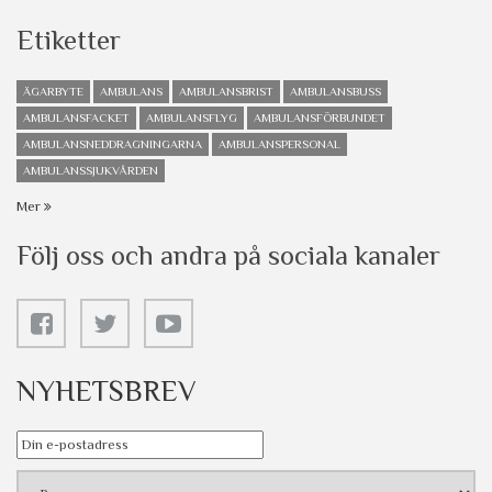
Etiketter
ÄGARBYTE
AMBULANS
AMBULANSBRIST
AMBULANSBUSS
AMBULANSFACKET
AMBULANSFLYG
AMBULANSFÖRBUNDET
AMBULANSNEDDRAGNINGARNA
AMBULANSPERSONAL
AMBULANSSJUKVÅRDEN
Mer
Följ oss och andra på sociala kanaler
NYHETSBREV