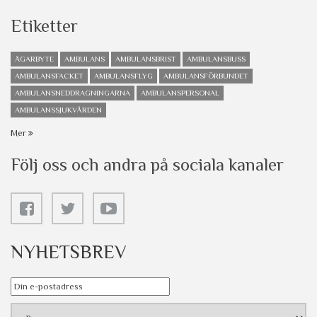
Etiketter
ÄGARBYTE
AMBULANS
AMBULANSBRIST
AMBULANSBUSS
AMBULANSFACKET
AMBULANSFLYG
AMBULANSFÖRBUNDET
AMBULANSNEDDRAGNINGARNA
AMBULANSPERSONAL
AMBULANSSJUKVÅRDEN
Mer
Följ oss och andra på sociala kanaler
NYHETSBREV