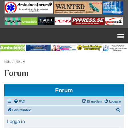
Hoppa till huvudinnehåll
HEM
/
FORUM
Forum