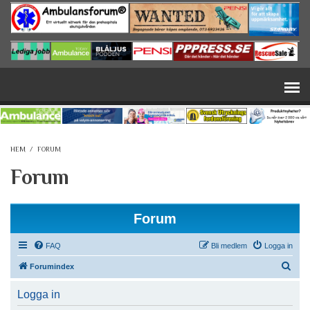
Hoppa till huvudinnehåll
HEM
/
FORUM
Forum