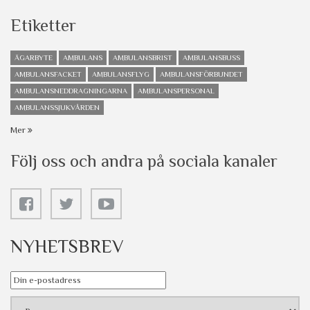
Etiketter
ÄGARBYTE
AMBULANS
AMBULANSBRIST
AMBULANSBUSS
AMBULANSFACKET
AMBULANSFLYG
AMBULANSFÖRBUNDET
AMBULANSNEDDRAGNINGARNA
AMBULANSPERSONAL
AMBULANSSJUKVÅRDEN
Mer
Följ oss och andra på sociala kanaler
NYHETSBREV