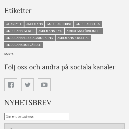
Etiketter
ÄGARBYTE
AMBULANS
AMBULANSBRIST
AMBULANSBUSS
AMBULANSFACKET
AMBULANSFLYG
AMBULANSFÖRBUNDET
AMBULANSNEDDRAGNINGARNA
AMBULANSPERSONAL
AMBULANSSJUKVÅRDEN
Mer
Följ oss och andra på sociala kanaler
NYHETSBREV