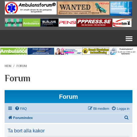
Hoppa till huvudinnehåll
HEM
/
FORUM
Forum