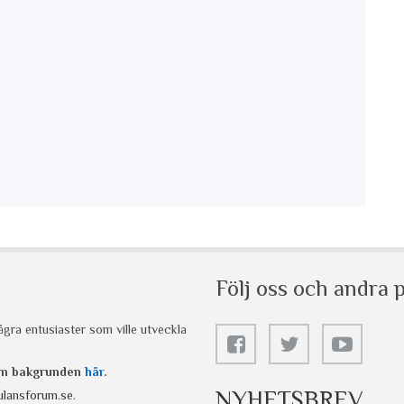
Följ oss och andra p
gra entusiaster som ville utveckla
 om bakgrunden
här
.
NYHETSBREV
lansforum.se
.