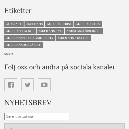
Etiketter
ÄGARBYTE
AMBULANS
AMBULANSBRIST
AMBULANSBUSS
AMBULANSFACKET
AMBULANSFLYG
AMBULANSFÖRBUNDET
AMBULANSNEDDRAGNINGARNA
AMBULANSPERSONAL
AMBULANSSJUKVÅRDEN
Mer
Följ oss och andra på sociala kanaler
NYHETSBREV