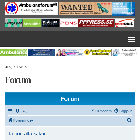
Hoppa till huvudinnehåll
HEM
/
FORUM
Forum