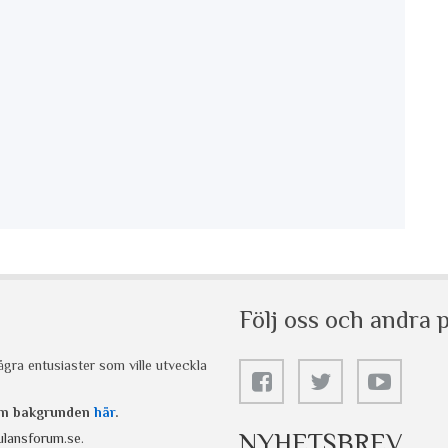
Följ oss och andra p
gra entusiaster som ville utveckla
 om bakgrunden
här
.
NYHETSBREV
lansforum.se
.