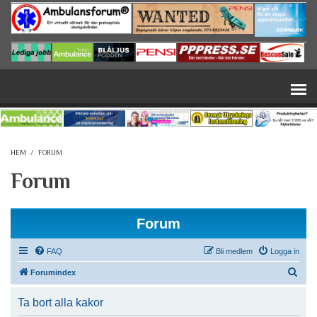
Hoppa till huvudinnehåll
HEM
/
FORUM
Forum