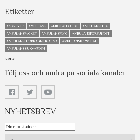
Etiketter
ÄGARBYTE
AMBULANS
AMBULANSBRIST
AMBULANSBUSS
AMBULANSFACKET
AMBULANSFLYG
AMBULANSFÖRBUNDET
AMBULANSNEDDRAGNINGARNA
AMBULANSPERSONAL
AMBULANSSJUKVÅRDEN
Mer
Följ oss och andra på sociala kanaler
NYHETSBREV