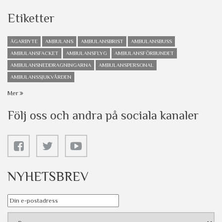
Etiketter
ÄGARBYTE
AMBULANS
AMBULANSBRIST
AMBULANSBUSS
AMBULANSFACKET
AMBULANSFLYG
AMBULANSFÖRBUNDET
AMBULANSNEDDRAGNINGARNA
AMBULANSPERSONAL
AMBULANSSJUKVÅRDEN
Mer
Följ oss och andra på sociala kanaler
NYHETSBREV