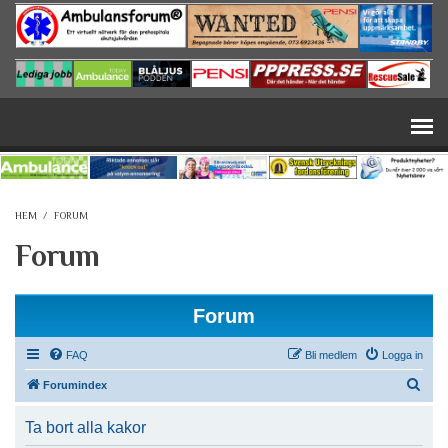
Hoppa till huvudinnehåll
HEM
/
FORUM
Forum