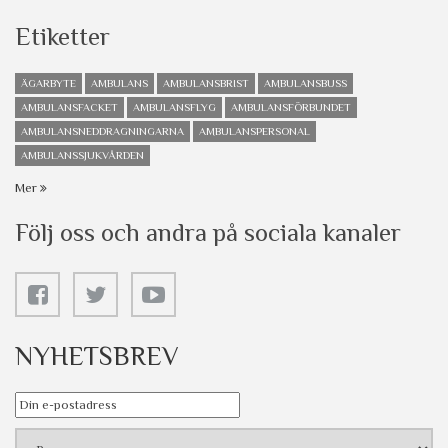
Etiketter
ÄGARBYTE
AMBULANS
AMBULANSBRIST
AMBULANSBUSS
AMBULANSFACKET
AMBULANSFLYG
AMBULANSFÖRBUNDET
AMBULANSNEDDRAGNINGARNA
AMBULANSPERSONAL
AMBULANSSJUKVÅRDEN
Mer
Följ oss och andra på sociala kanaler
NYHETSBREV