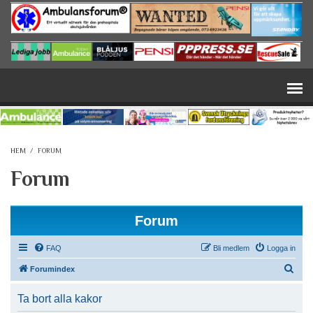
Hoppa till huvudinnehåll
HEM
/
FORUM
Forum