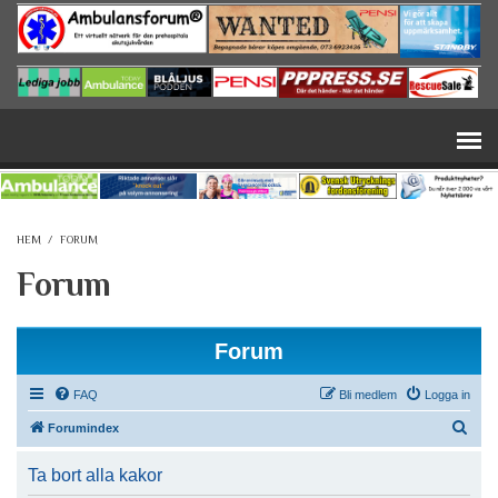
Hoppa till huvudinnehåll
HEM
/
FORUM
Forum