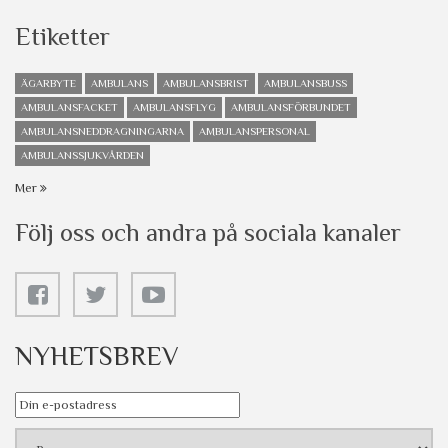
Etiketter
ÄGARBYTE
AMBULANS
AMBULANSBRIST
AMBULANSBUSS
AMBULANSFACKET
AMBULANSFLYG
AMBULANSFÖRBUNDET
AMBULANSNEDDRAGNINGARNA
AMBULANSPERSONAL
AMBULANSSJUKVÅRDEN
Mer
Följ oss och andra på sociala kanaler
NYHETSBREV