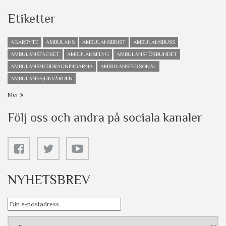
Etiketter
ÄGARBYTE
AMBULANS
AMBULANSBRIST
AMBULANSBUSS
AMBULANSFACKET
AMBULANSFLYG
AMBULANSFÖRBUNDET
AMBULANSNEDDRAGNINGARNA
AMBULANSPERSONAL
AMBULANSSJUKVÅRDEN
Mer
Följ oss och andra på sociala kanaler
NYHETSBREV