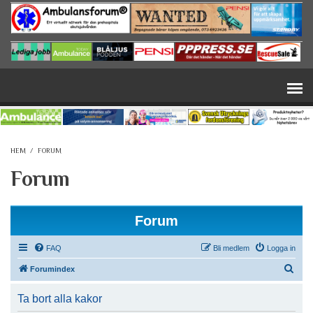
Hoppa till huvudinnehåll
HEM
/
FORUM
Forum