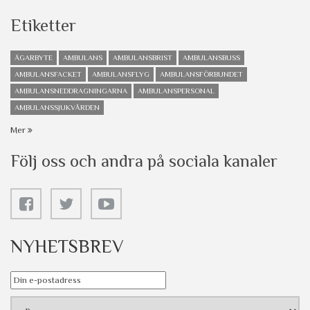
Etiketter
ÄGARBYTE
AMBULANS
AMBULANSBRIST
AMBULANSBUSS
AMBULANSFACKET
AMBULANSFLYG
AMBULANSFÖRBUNDET
AMBULANSNEDDRAGNINGARNA
AMBULANSPERSONAL
AMBULANSSJUKVÅRDEN
Mer
Följ oss och andra på sociala kanaler
NYHETSBREV