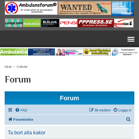
Hoppa till huvudinnehåll
HEM
/
FORUM
Forum