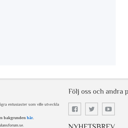
Följ oss och andra p
gra entusiaster som ville utveckla
 om bakgrunden
här
.
NYHETSBREV
lansforum.se
.