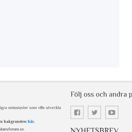
Följ oss och andra p
gra entusiaster som ville utveckla
 om bakgrunden
här
.
NYHETSBREV
lansforum.se
.