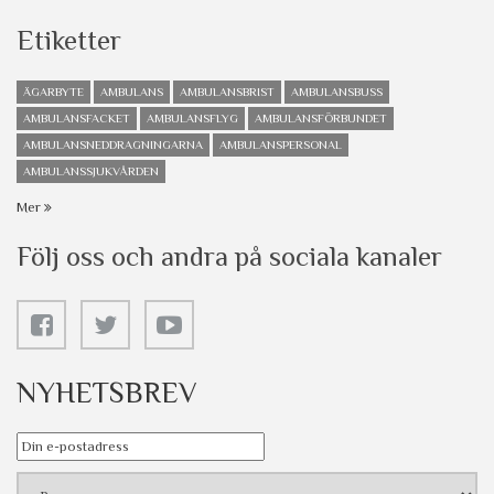
Etiketter
ÄGARBYTE
AMBULANS
AMBULANSBRIST
AMBULANSBUSS
AMBULANSFACKET
AMBULANSFLYG
AMBULANSFÖRBUNDET
AMBULANSNEDDRAGNINGARNA
AMBULANSPERSONAL
AMBULANSSJUKVÅRDEN
Mer
Följ oss och andra på sociala kanaler
NYHETSBREV