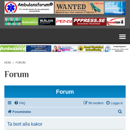
Hoppa till huvudinnehåll
HEM
/
FORUM
Forum