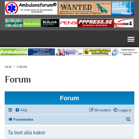
Hoppa till huvudinnehåll
HEM
/
FORUM
Forum