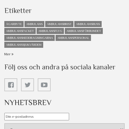
Etiketter
ÄGARBYTE
AMBULANS
AMBULANSBRIST
AMBULANSBUSS
AMBULANSFACKET
AMBULANSFLYG
AMBULANSFÖRBUNDET
AMBULANSNEDDRAGNINGARNA
AMBULANSPERSONAL
AMBULANSSJUKVÅRDEN
Mer
Följ oss och andra på sociala kanaler
NYHETSBREV