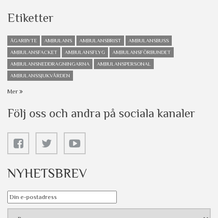
Etiketter
ÄGARBYTE
AMBULANS
AMBULANSBRIST
AMBULANSBUSS
AMBULANSFACKET
AMBULANSFLYG
AMBULANSFÖRBUNDET
AMBULANSNEDDRAGNINGARNA
AMBULANSPERSONAL
AMBULANSSJUKVÅRDEN
Mer
Följ oss och andra på sociala kanaler
NYHETSBREV