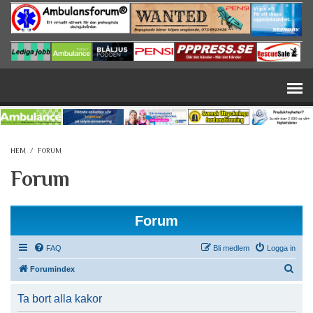
Hoppa till huvudinnehåll
HEM
/
FORUM
Forum