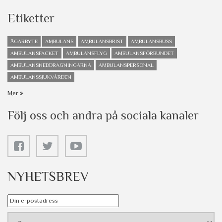
Etiketter
ÄGARBYTE
AMBULANS
AMBULANSBRIST
AMBULANSBUSS
AMBULANSFACKET
AMBULANSFLYG
AMBULANSFÖRBUNDET
AMBULANSNEDDRAGNINGARNA
AMBULANSPERSONAL
AMBULANSSJUKVÅRDEN
Mer
Följ oss och andra på sociala kanaler
NYHETSBREV