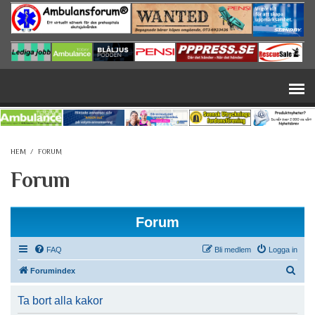
Hoppa till huvudinnehåll
HEM
/
FORUM
Forum