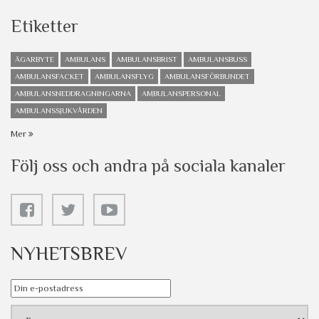
Etiketter
ÄGARBYTE
AMBULANS
AMBULANSBRIST
AMBULANSBUSS
AMBULANSFACKET
AMBULANSFLYG
AMBULANSFÖRBUNDET
AMBULANSNEDDRAGNINGARNA
AMBULANSPERSONAL
AMBULANSSJUKVÅRDEN
Mer
Följ oss och andra på sociala kanaler
NYHETSBREV