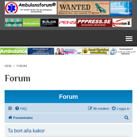
Hoppa till huvudinnehåll
HEM
/
FORUM
Forum