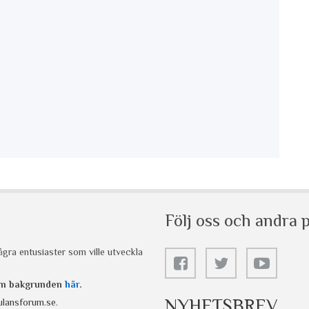
Följ oss och andra p
gra entusiaster som ville utveckla
 om bakgrunden
här
.
NYHETSBREV
lansforum.se
.