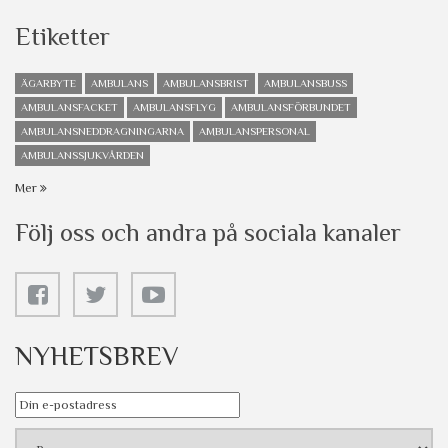
Etiketter
ÄGARBYTE
AMBULANS
AMBULANSBRIST
AMBULANSBUSS
AMBULANSFACKET
AMBULANSFLYG
AMBULANSFÖRBUNDET
AMBULANSNEDDRAGNINGARNA
AMBULANSPERSONAL
AMBULANSSJUKVÅRDEN
Mer
Följ oss och andra på sociala kanaler
NYHETSBREV