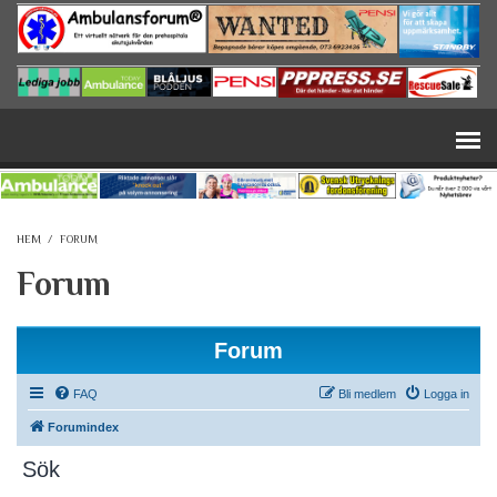
Hoppa till huvudinnehåll
HEM
/
FORUM
Forum