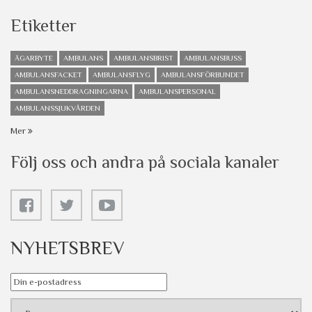
Etiketter
ÄGARBYTE
AMBULANS
AMBULANSBRIST
AMBULANSBUSS
AMBULANSFACKET
AMBULANSFLYG
AMBULANSFÖRBUNDET
AMBULANSNEDDRAGNINGARNA
AMBULANSPERSONAL
AMBULANSSJUKVÅRDEN
Mer
Följ oss och andra på sociala kanaler
NYHETSBREV