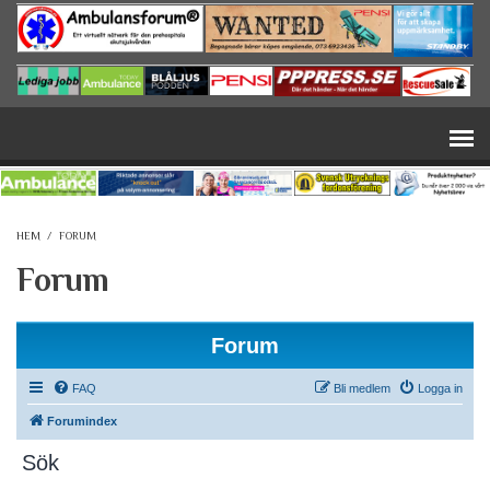
Hoppa till huvudinnehåll
HEM
/
FORUM
Forum