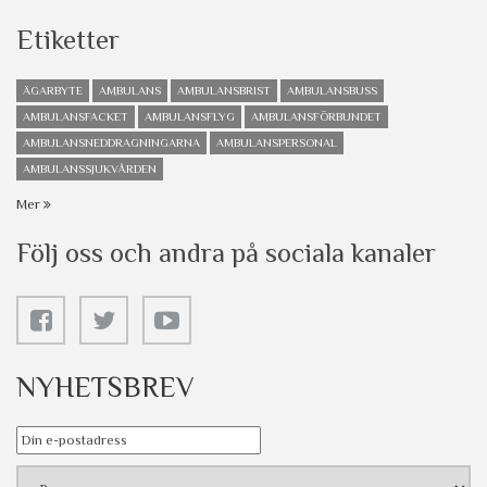
Etiketter
ÄGARBYTE
AMBULANS
AMBULANSBRIST
AMBULANSBUSS
AMBULANSFACKET
AMBULANSFLYG
AMBULANSFÖRBUNDET
AMBULANSNEDDRAGNINGARNA
AMBULANSPERSONAL
AMBULANSSJUKVÅRDEN
Mer
Följ oss och andra på sociala kanaler
NYHETSBREV