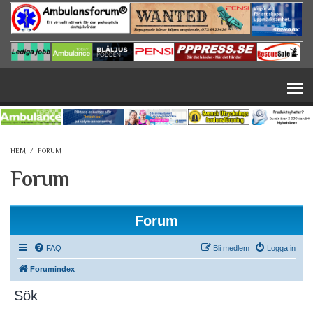
Hoppa till huvudinnehåll
HEM
/
FORUM
Forum