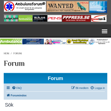
Hoppa till huvudinnehåll
HEM
/
FORUM
Forum