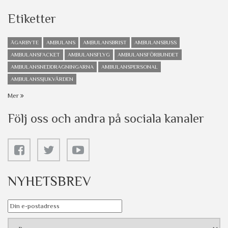
Etiketter
ÄGARBYTE
AMBULANS
AMBULANSBRIST
AMBULANSBUSS
AMBULANSFACKET
AMBULANSFLYG
AMBULANSFÖRBUNDET
AMBULANSNEDDRAGNINGARNA
AMBULANSPERSONAL
AMBULANSSJUKVÅRDEN
Mer
Följ oss och andra på sociala kanaler
NYHETSBREV