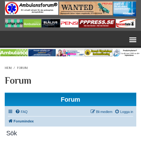
Hoppa till huvudinnehåll
HEM
/
FORUM
Forum