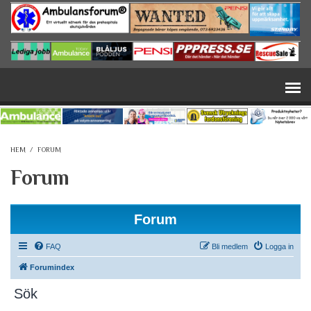
Hoppa till huvudinnehåll
HEM
/
FORUM
Forum