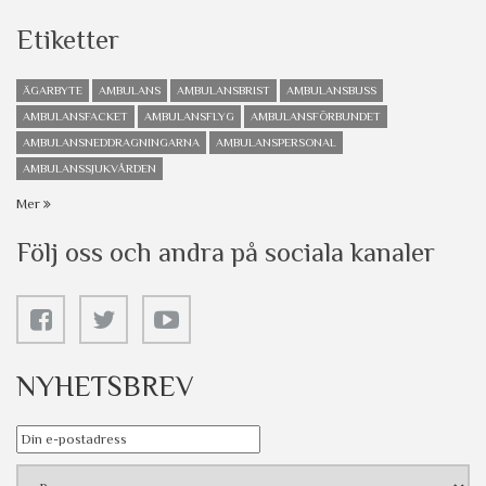
Etiketter
ÄGARBYTE
AMBULANS
AMBULANSBRIST
AMBULANSBUSS
AMBULANSFACKET
AMBULANSFLYG
AMBULANSFÖRBUNDET
AMBULANSNEDDRAGNINGARNA
AMBULANSPERSONAL
AMBULANSSJUKVÅRDEN
Mer
Följ oss och andra på sociala kanaler
NYHETSBREV