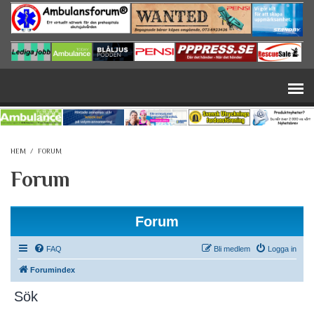
Hoppa till huvudinnehåll
HEM
/
FORUM
Forum