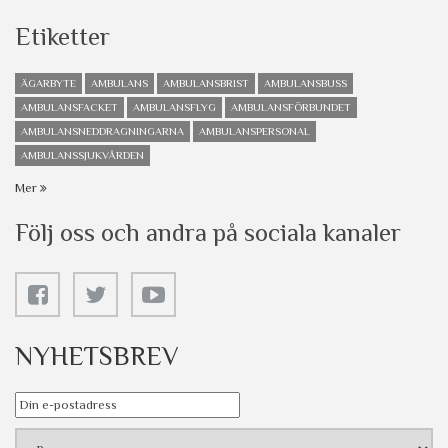
Etiketter
ÄGARBYTE
AMBULANS
AMBULANSBRIST
AMBULANSBUSS
AMBULANSFACKET
AMBULANSFLYG
AMBULANSFÖRBUNDET
AMBULANSNEDDRAGNINGARNA
AMBULANSPERSONAL
AMBULANSSJUKVÅRDEN
Mer
Följ oss och andra på sociala kanaler
NYHETSBREV