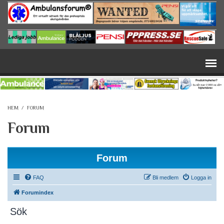
Hoppa till huvudinnehåll
HEM
/
FORUM
Forum