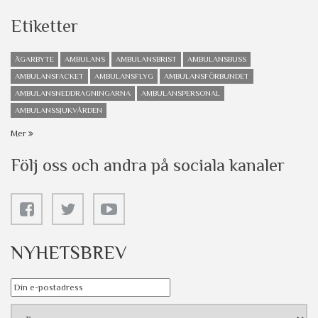
Etiketter
ÄGARBYTE
AMBULANS
AMBULANSBRIST
AMBULANSBUSS
AMBULANSFACKET
AMBULANSFLYG
AMBULANSFÖRBUNDET
AMBULANSNEDDRAGNINGARNA
AMBULANSPERSONAL
AMBULANSSJUKVÅRDEN
Mer
Följ oss och andra på sociala kanaler
NYHETSBREV