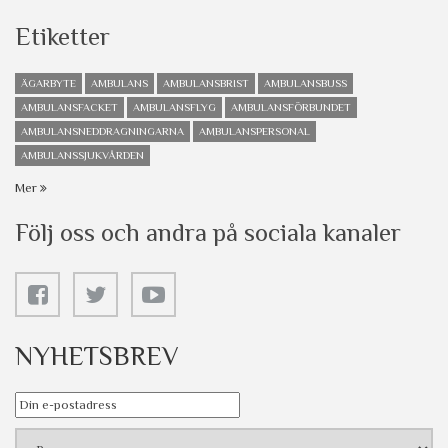
Etiketter
ÄGARBYTE
AMBULANS
AMBULANSBRIST
AMBULANSBUSS
AMBULANSFACKET
AMBULANSFLYG
AMBULANSFÖRBUNDET
AMBULANSNEDDRAGNINGARNA
AMBULANSPERSONAL
AMBULANSSJUKVÅRDEN
Mer
Följ oss och andra på sociala kanaler
NYHETSBREV