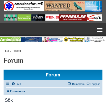
Hoppa till huvudinnehåll
HEM
/
FORUM
Forum