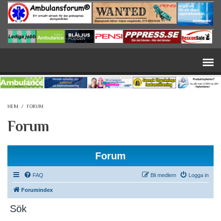
Hoppa till huvudinnehåll
HEM
/
FORUM
Forum