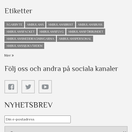
Etiketter
ÄGARBYTE
AMBULANS
AMBULANSBRIST
AMBULANSBUSS
AMBULANSFACKET
AMBULANSFLYG
AMBULANSFÖRBUNDET
AMBULANSNEDDRAGNINGARNA
AMBULANSPERSONAL
AMBULANSSJUKVÅRDEN
Mer
Följ oss och andra på sociala kanaler
NYHETSBREV