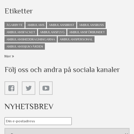
Etiketter
ÄGARBYTE
AMBULANS
AMBULANSBRIST
AMBULANSBUSS
AMBULANSFACKET
AMBULANSFLYG
AMBULANSFÖRBUNDET
AMBULANSNEDDRAGNINGARNA
AMBULANSPERSONAL
AMBULANSSJUKVÅRDEN
Mer
Följ oss och andra på sociala kanaler
NYHETSBREV