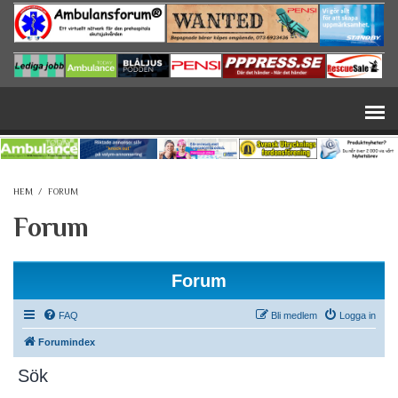
Hoppa till huvudinnehåll
HEM
/
FORUM
Forum