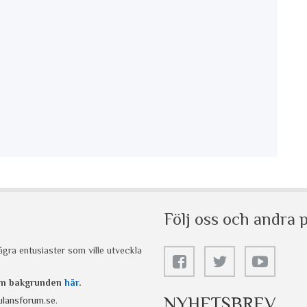
Följ oss och andra p
gra entusiaster som ville utveckla
 om bakgrunden
här
.
NYHETSBREV
lansforum.se
.