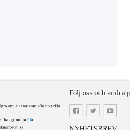
Följ oss och andra p
gra entusiaster som ville utveckla
 om bakgrunden
här
.
NYHETSBREV
lansforum.se
.