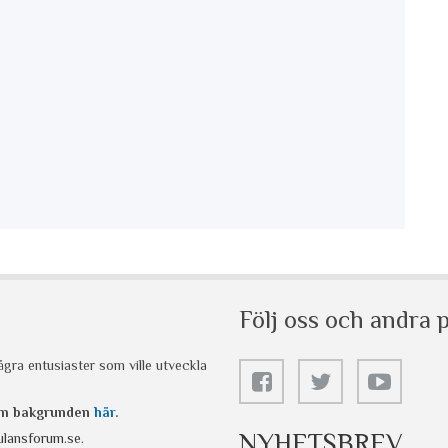
Följ oss och andra p
gra entusiaster som ville utveckla
 om bakgrunden
här
.
NYHETSBREV
lansforum.se
.