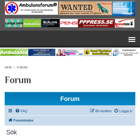
Hoppa till huvudinnehåll
HEM
/
FORUM
Forum