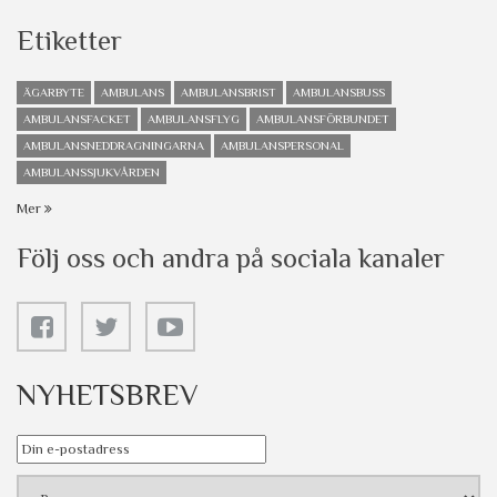
Etiketter
ÄGARBYTE
AMBULANS
AMBULANSBRIST
AMBULANSBUSS
AMBULANSFACKET
AMBULANSFLYG
AMBULANSFÖRBUNDET
AMBULANSNEDDRAGNINGARNA
AMBULANSPERSONAL
AMBULANSSJUKVÅRDEN
Mer
Följ oss och andra på sociala kanaler
NYHETSBREV