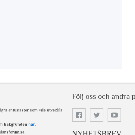
Följ oss och andra p
gra entusiaster som ville utveckla
 om bakgrunden
här
.
NYHETSBREV
lansforum.se
.