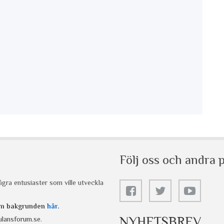
Följ oss och andra p
gra entusiaster som ville utveckla
 om bakgrunden
här
.
NYHETSBREV
lansforum.se
.