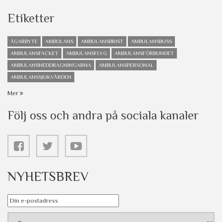
Etiketter
ÄGARBYTE
AMBULANS
AMBULANSBRIST
AMBULANSBUSS
AMBULANSFACKET
AMBULANSFLYG
AMBULANSFÖRBUNDET
AMBULANSNEDDRAGNINGARNA
AMBULANSPERSONAL
AMBULANSSJUKVÅRDEN
Mer
Följ oss och andra på sociala kanaler
NYHETSBREV