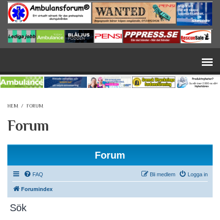
Hoppa till huvudinnehåll
HEM
/
FORUM
Forum