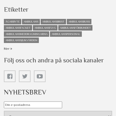
Etiketter
ÄGARBYTE
AMBULANS
AMBULANSBRIST
AMBULANSBUSS
AMBULANSFACKET
AMBULANSFLYG
AMBULANSFÖRBUNDET
AMBULANSNEDDRAGNINGARNA
AMBULANSPERSONAL
AMBULANSSJUKVÅRDEN
Mer
Följ oss och andra på sociala kanaler
NYHETSBREV