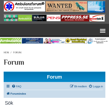
Hoppa till huvudinnehåll
HEM
/
FORUM
Forum