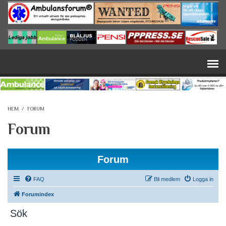
Hoppa till huvudinnehåll
HEM
/
FORUM
Forum