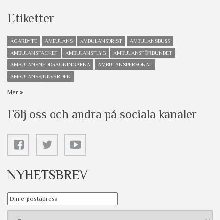
Etiketter
ÄGARBYTE
AMBULANS
AMBULANSBRIST
AMBULANSBUSS
AMBULANSFACKET
AMBULANSFLYG
AMBULANSFÖRBUNDET
AMBULANSNEDDRAGNINGARNA
AMBULANSPERSONAL
AMBULANSSJUKVÅRDEN
Mer
Följ oss och andra på sociala kanaler
NYHETSBREV