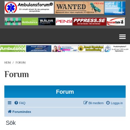
Hoppa till huvudinnehåll
HEM
/
FORUM
Forum