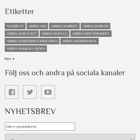
Etiketter
ÄGARBYTE
AMBULANS
AMBULANSBRIST
AMBULANSBUSS
AMBULANSFACKET
AMBULANSFLYG
AMBULANSFÖRBUNDET
AMBULANSNEDDRAGNINGARNA
AMBULANSPERSONAL
AMBULANSSJUKVÅRDEN
Mer
Följ oss och andra på sociala kanaler
NYHETSBREV