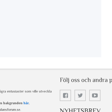
Följ oss och andra p
gra entusiaster som ville utveckla
 om bakgrunden
här
.
NYHETSBREV
lansforum.se
.