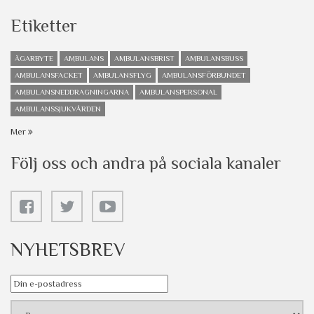
Etiketter
ÄGARBYTE
AMBULANS
AMBULANSBRIST
AMBULANSBUSS
AMBULANSFACKET
AMBULANSFLYG
AMBULANSFÖRBUNDET
AMBULANSNEDDRAGNINGARNA
AMBULANSPERSONAL
AMBULANSSJUKVÅRDEN
Mer
Följ oss och andra på sociala kanaler
NYHETSBREV