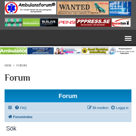
Hoppa till huvudinnehåll
HEM
/
FORUM
Forum