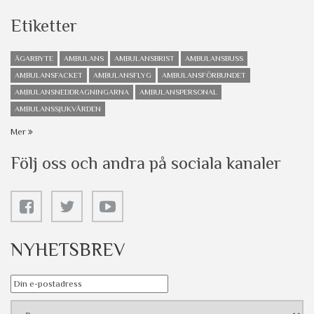
Etiketter
ÄGARBYTE
AMBULANS
AMBULANSBRIST
AMBULANSBUSS
AMBULANSFACKET
AMBULANSFLYG
AMBULANSFÖRBUNDET
AMBULANSNEDDRAGNINGARNA
AMBULANSPERSONAL
AMBULANSSJUKVÅRDEN
Mer
Följ oss och andra på sociala kanaler
NYHETSBREV