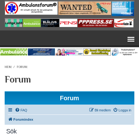
Hoppa till huvudinnehåll
HEM
/
FORUM
Forum