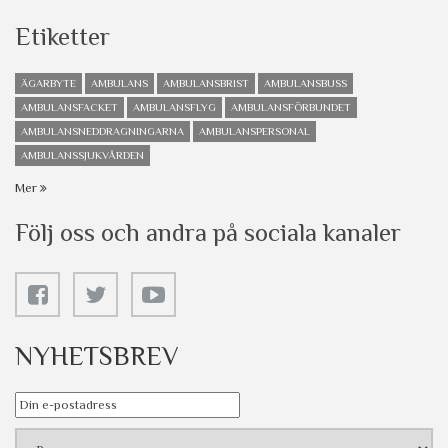
Etiketter
ÄGARBYTE
AMBULANS
AMBULANSBRIST
AMBULANSBUSS
AMBULANSFACKET
AMBULANSFLYG
AMBULANSFÖRBUNDET
AMBULANSNEDDRAGNINGARNA
AMBULANSPERSONAL
AMBULANSSJUKVÅRDEN
Mer
Följ oss och andra på sociala kanaler
NYHETSBREV