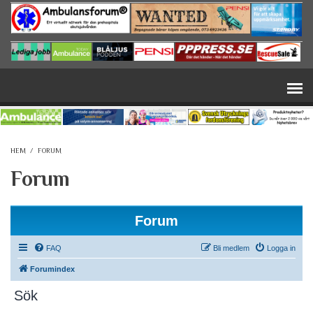
Hoppa till huvudinnehåll
HEM
/
FORUM
Forum