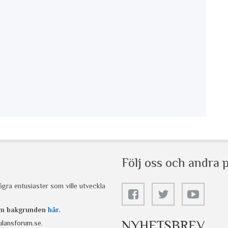
Följ oss och andra p
gra entusiaster som ville utveckla
 om bakgrunden
här
.
NYHETSBREV
lansforum.se
.