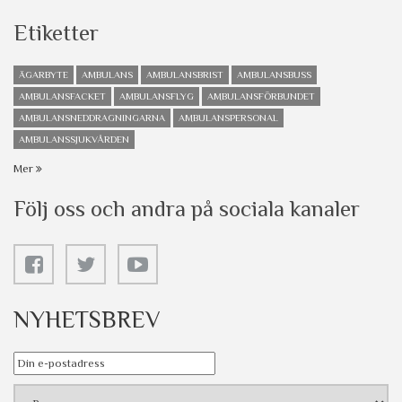
Etiketter
ÄGARBYTE
AMBULANS
AMBULANSBRIST
AMBULANSBUSS
AMBULANSFACKET
AMBULANSFLYG
AMBULANSFÖRBUNDET
AMBULANSNEDDRAGNINGARNA
AMBULANSPERSONAL
AMBULANSSJUKVÅRDEN
Mer
Följ oss och andra på sociala kanaler
NYHETSBREV