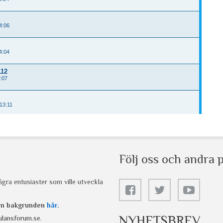
Följ oss och andra p
gra entusiaster som ville utveckla
 om bakgrunden
här
.
NYHETSBREV
lansforum.se
.