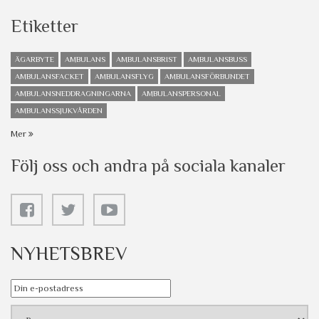
Etiketter
ÄGARBYTE
AMBULANS
AMBULANSBRIST
AMBULANSBUSS
AMBULANSFACKET
AMBULANSFLYG
AMBULANSFÖRBUNDET
AMBULANSNEDDRAGNINGARNA
AMBULANSPERSONAL
AMBULANSSJUKVÅRDEN
Mer
Följ oss och andra på sociala kanaler
NYHETSBREV