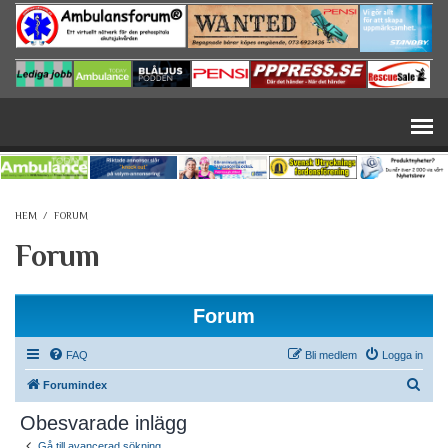
Hoppa till huvudinnehåll
HEM
/
FORUM
Forum